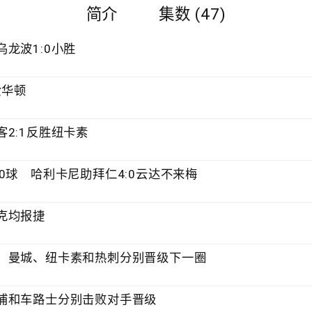
简介
集数 (47)
龙波1:0小胜
爱华顿
2:1反胜纽卡素
0球 哈利卡尼助拜仁4:0云达不来梅
克均报捷
、曼城、纽卡素和热刺分别晋级下一圈
浦和车路士分别击败对手晋级