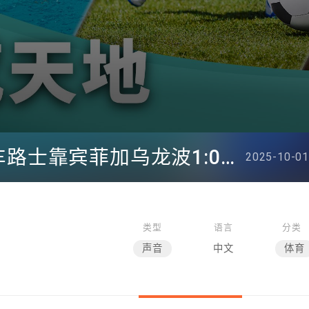
《动感天地》：欧联车路士靠宾菲加乌龙波1:0小胜
2025-10-01
类型
语言
分类
声音
中文
体育