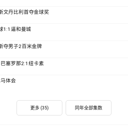
斯文丹比利首夺金球奖
1:1逼和曼城
斯夺男子2百米金牌
巴塞罗那2:1纽卡素
2马体会
更多 (35)
同年全部集数