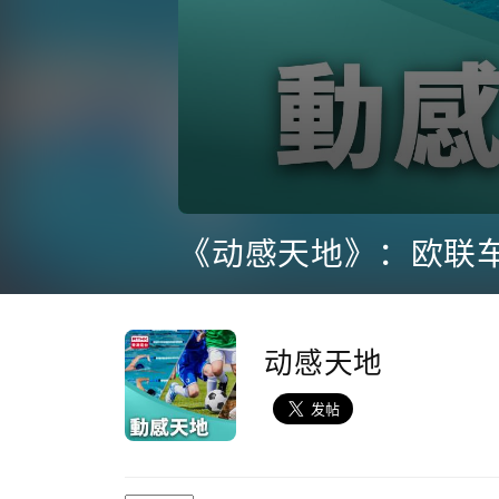
0
seconds
of
2
minutes,
22
seconds
Volume
90%
动感天地