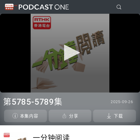
0
seconds
第5785-5789集
2025-09-26
of
11
minutes,
本集内容
分享
下载
20
seconds
一分钟阅读