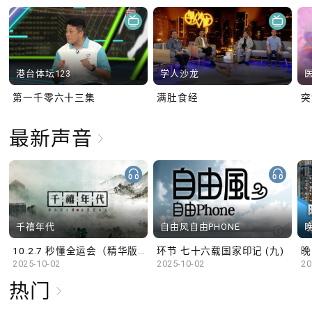
港台体坛123
学人沙龙
第一千零六十三集
满肚食经
最新声音
千禧年代
自由风自由PHONE
10.2.7 秒懂全运会（精华版）
环节 七十六载国家印记 (九)
晚
2025-10-02
2025-10-02
20
热门