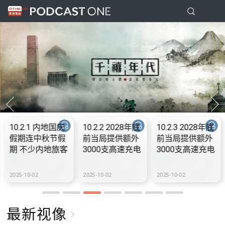
10.2.1 内地国庆
10.2.2 2028年底
10.2.3 2028年底
假期连中秋节假
前当局提供额外
前当局提供额外
期 不少内地旅客
3000支高速充电
3000支高速充电
到港旅游
桩 港铁商场约增
桩 港铁商场约增
设300个电动车
设300个电动车
2025-10-02
2025-10-02
2025-10-02
充电站
充电站
最新视像