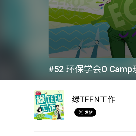
0
seconds
of
44
minutes,
38
seconds
Volume
90%
绿TEEN工作