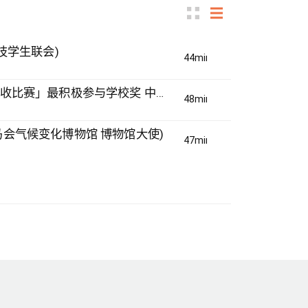
科技学生联会)
44min(s)
#51 积极参与回收比赛 | 参与学生: 巫巫、Vincy、Thomas (乐善堂顾超文中学) (「SGREEN 校际回收比赛」最积极参与学校奖 中学组银奖得主)
48min(s)
中大赛马会气候变化博物馆 博物馆大使)
47min(s)