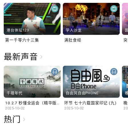
港台体坛123
学人沙龙
第一千零六十三集
满肚食经
最新声音
千禧年代
自由风自由PHONE
10.2.7 秒懂全运会（精华版）
环节 七十六载国家印记 (九)
晚
2025-10-02
2025-10-02
20
热门