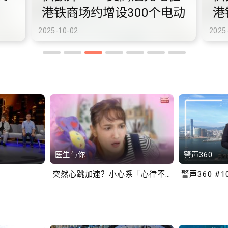
港铁商场约增设300个电动
港
车充电站
车
2025-10-02
2025
医生与你
警声360
突然心跳加速？小心系「心律不正」～
警声360 #1