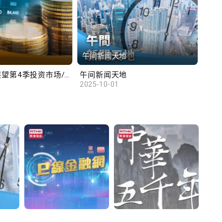
午间新闻天地
财
汇丰范卓云展望第4季投资市场/陈俊文：美国政府停摆料成为美股调整借口
午间新闻天地
10
2025-10-01
2025