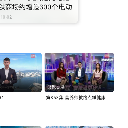
铁商场约增设300个电动
充电站
-10-02
凝聚香港
Bob
01
第858集 营养师教路点样健康过中秋！
第一