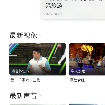
港旅游
2025-10-02
最新视像
港台体坛123
学人沙龙
第一千零六十三集
满肚食经
最新声音