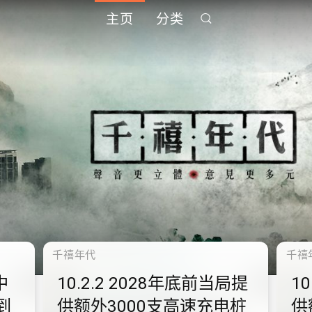
主页
分类
千禧年代
千禧
中
10.2.2 2028年底前当局提
1
到
供额外3000支高速充电桩
供