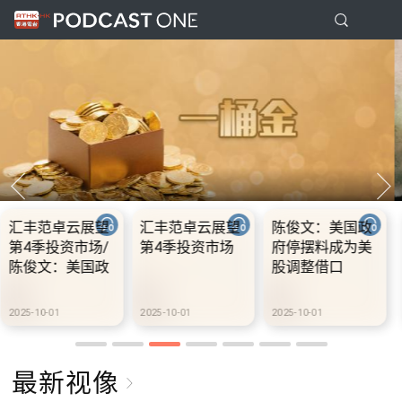
国政
10.2.1 内地国庆
10.2.2 2028年底
10.2.3 20
为美
假期连中秋节假
前当局提供额外
前当局提供
期 不少内地旅客
3000支高速充电
3000支高
到港旅游
桩 港铁商场约增
桩 港铁商
设300个电动车
设300个电
2025-10-02
2025-10-02
2025-10-02
充电站
充电站
最新视像