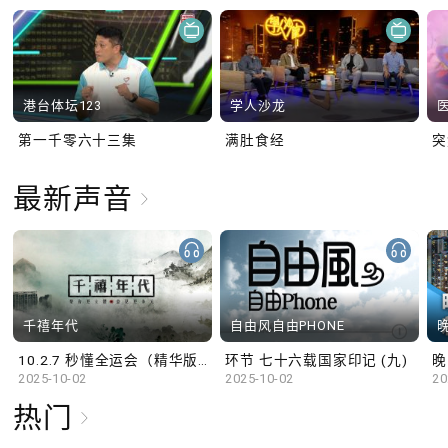
港台体坛123
学人沙龙
第一千零六十三集
满肚食经
最新声音
千禧年代
自由风自由PHONE
10.2.7 秒懂全运会（精华版）
环节 七十六载国家印记 (九)
晚
2025-10-02
2025-10-02
20
热门