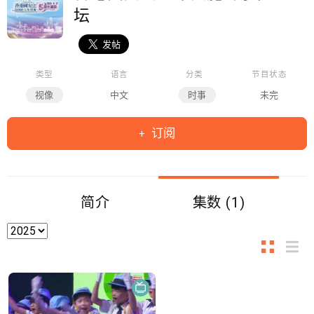
坛
类型
语言
分类
节目状态
视像
中文
时事
未完
订阅
简介
集数 (1)