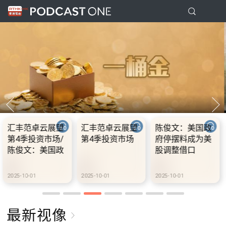
美国政
10.2.1 内地国庆
10.2.2 2028年底
10.2.3 
成为美
假期连中秋节假
前当局提供额外
前当局提
口
期 不少内地旅客
3000支高速充电
3000支
到港旅游
桩 港铁商场约增
桩 港铁
设300个电动车
设300个
2025-10-02
2025-10-02
2025-10-02
充电站
充电站
最新视像