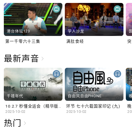
港台体坛123
学人沙龙
第一千零六十三集
满肚食经
最新声音
千禧年代
自由风自由PHONE
10.2.7 秒懂全运会（精华版）
环节 七十六载国家印记 (九)
晚
2025-10-02
2025-10-02
20
热门