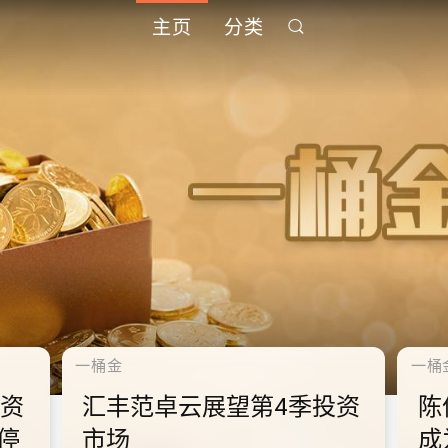
主页
分类
千禧年代
千禧
中
10.2.2 2028年底前当局提
1
到
供额外3000支高速充电桩
供