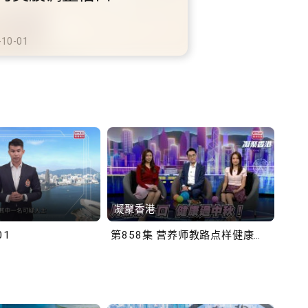
铁商场约增设300个电动
充电站
-10-02
凝聚香港
Bob
01
第858集 营养师教路点样健康过中秋！
第一