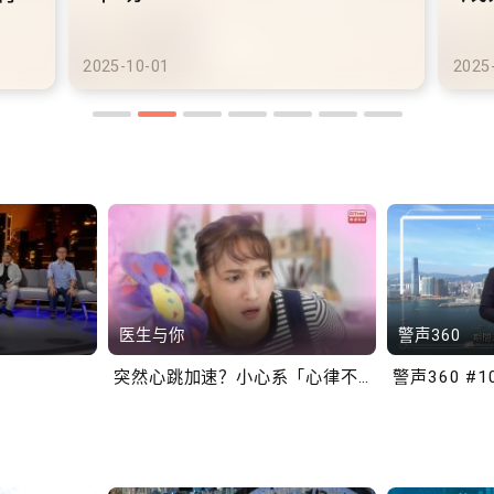
港铁商场约增设300个电动
港
车充电站
车
2025-10-02
2025
医生与你
警声360
突然心跳加速？小心系「心律不正」～
警声360 #1