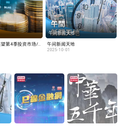
午间新闻天地
财
汇丰范卓云展望第4季投资市场/陈俊文：美国政府停摆料成为美股调整借口
午间新闻天地
10
2025-10-01
2025