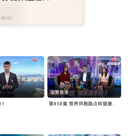
铁商场约增设300个电动
充电站
-10-02
凝聚香港
Bob
01
第858集 营养师教路点样健康过中秋！
第一