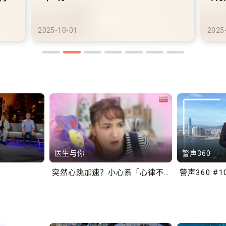
港铁商场约增设300个电动
港
车充电站
车
2025-10-02
2025
医生与你
警声360
突然心跳加速？小心系「心律不正」～
警声360 #1