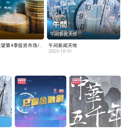
午间新闻天地
财
汇丰范卓云展望第4季投资市场/陈俊文：美国政府停摆料成为美股调整借口
午间新闻天地
10
2025-10-01
2025