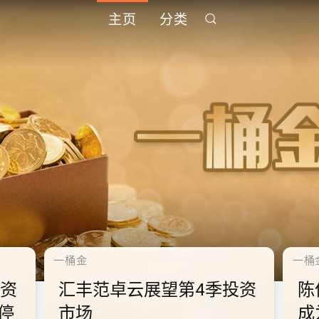
主页
分类
千禧年代
千禧
中
10.2.2 2028年底前当局提
1
到
供额外3000支高速充电桩
供