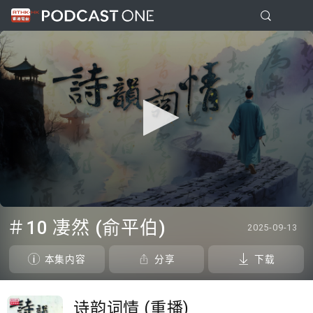
0
seconds
＃10 凄然 (俞平伯)
2025-09-13
of
24
minutes,
本集内容
分享
下载
36
seconds
诗韵词情 (重播)