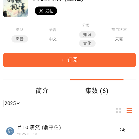
分类
类型
语言
节目状态
知识
声音
中文
未完
文化
订阅
简介
集数 (6)
＃10 凄然 (俞平伯)
24分钟
2025-09-13