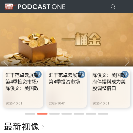
陈俊文：美国政
10.2.1 内地国庆
10.2.2 2028年底
府停摆料成为美
假期连中秋节假
前当局提供额外
股调整借口
期 不少内地旅客
3000支高速充电
到港旅游
桩 港铁商场约增
设300个电动车
2025-10-01
2025-10-02
2025-10-02
充电站
最新视像