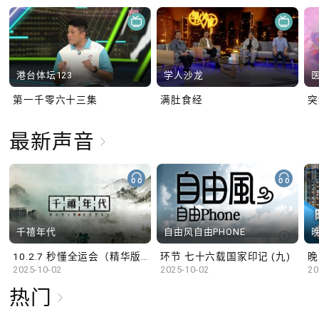
港台体坛123
学人沙龙
第一千零六十三集
满肚食经
最新声音
千禧年代
自由风自由PHONE
10.2.7 秒懂全运会（精华版）
环节 七十六载国家印记 (九)
晚
2025-10-02
2025-10-02
20
热门