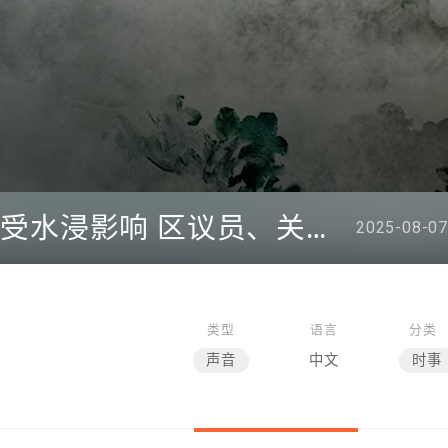
8.7.2 九华径旧村20户受水浸影响 区议员、关爱队助申领援助金
2025-08-07
类型
语言
分类
声音
中文
时事