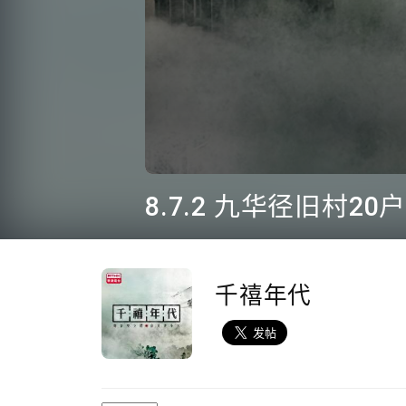
0
seconds
of
5
minutes,
1
second
Volume
90%
千禧年代