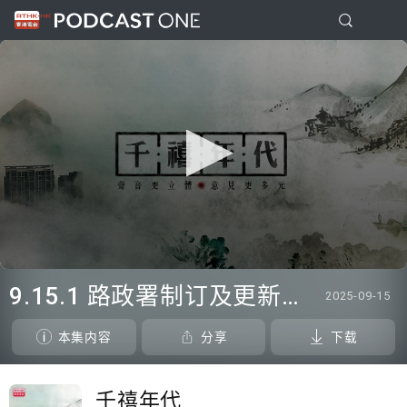
0
seconds
9.15.1 路政署制订及更新《香港铁路标准》 引入内地设计标准
2025-09-15
of
15
minutes,
本集内容
分享
下载
21
seconds
千禧年代