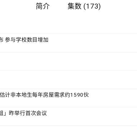
简介
集数 (173)
布 参与学校数目增加
估计非本地生每年房屋需求约1590伙
组」昨举行首次会议