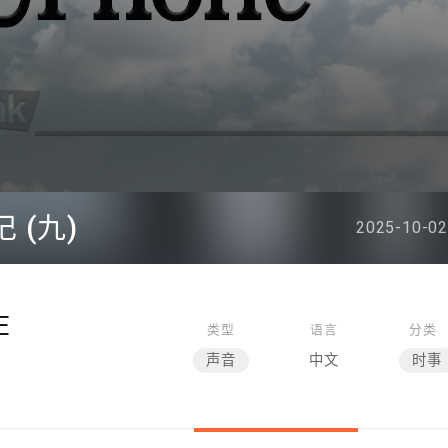
 (九)
2025-10-02
E
类型
语言
分类
声音
中文
时事