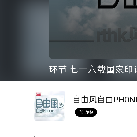
0
seconds
环节 七十六载国家印记
of
57
seconds
Volume
90%
自由风自由PHON