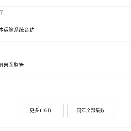
排
体运输系统合约
册兽医监管
更多 (161)
同年全部集数