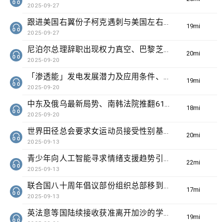
2025-09-27
跟进美国右翼份子柯克遇刺与美国左右翼之争、埃塞俄比亚启用「复兴大坝」对非洲水资源的影响
19min(s)
2025-09-27
尼泊尔总理辞职出现权力真空、巴黎芝士博物馆开幕引发美食旅游热潮
20min(s)
2025-09-20
「渗透能」发电发展潜力及应用条件、加州生物学家播放电影剪辑和真人声音驱狼
19min(s)
2025-09-20
中东及俄乌最新局势、南韩法院推翻61年前一名遭性侵妇女被控伤人罪成判罪
18min(s)
2025-09-20
世界田径总会要求女运动员接受性别基因测试、健力士世界纪录七十周年列70项有待挑战项目
20min(s)
2025-09-13
青少年向人工智能寻求情绪支援趋势引发国际关注、阿富汗六级地震逾千人遇难
22min(s)
2025-09-13
联合国八十周年倡议部份组织总部移到非洲、研究发现澳洲医疗体系存在种族歧视
17min(s)
2025-09-13
英法意等国陆续接收获准离开加沙的学生及病人、国际自然保育联盟确认长颈鹿分四个品种有助制订保育方案
19min(s)