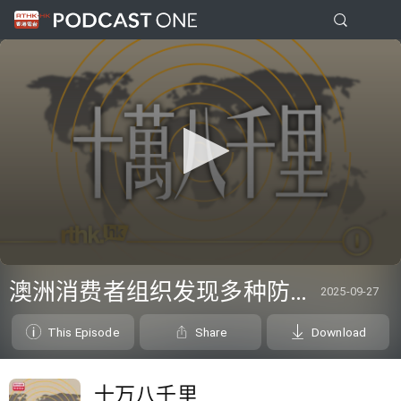
0
seconds
澳洲消费者组织发现多种防晒霜未达声称效果、三名奥地利修女IG上发布居于荒废修道院情况结果广受欢迎
2025-09-27
of
20
minutes,
This Episode
Share
Download
20
seconds
十万八千里