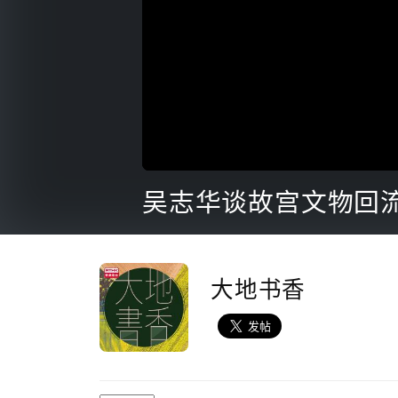
0
seconds
吴志华谈故宫文物回
of
21
minutes,
39
seconds
Volume
90%
大地书香