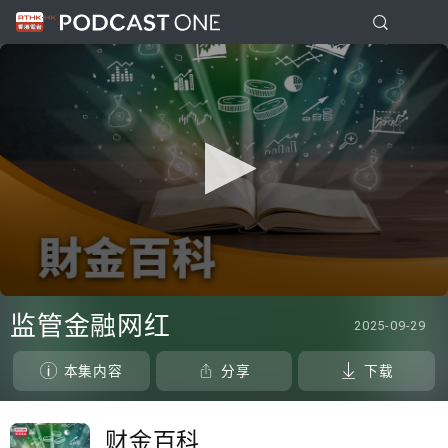
0
seconds
监管金融网红
2025-09-29
of
0
seconds
本集内容
分享
下载
财金百科