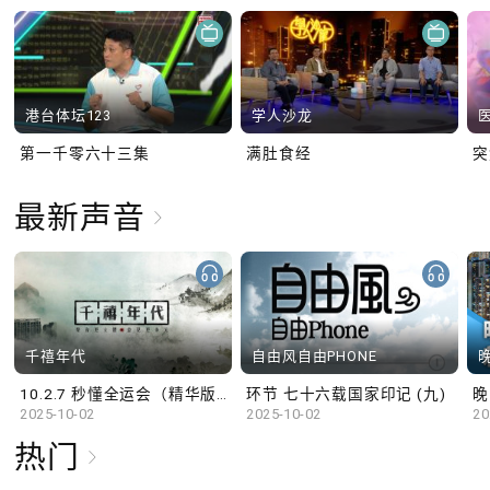
港台体坛123
学人沙龙
第一千零六十三集
满肚食经
最新声音
千禧年代
自由风自由PHONE
10.2.7 秒懂全运会（精华版）
环节 七十六载国家印记 (九)
晚
2025-10-02
2025-10-02
20
热门