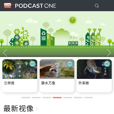
兰林兽
静水万象
外来蜥
最新视像