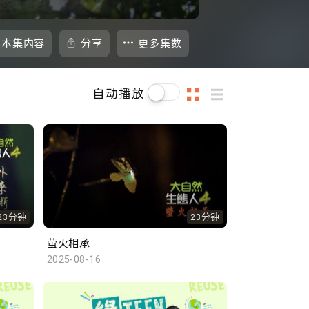
本集内容
分享
更多集数
自动播放
23分钟
23分钟
萤火相承
2025-08-16