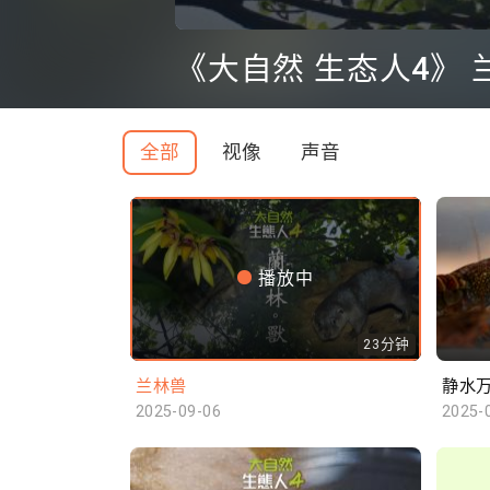
0
seconds
《大自然 生态人4》 
of
0
seconds
Volume
90%
全部
视像
声音
播放中
23分钟
兰林兽
静水
2025-09-06
2025-