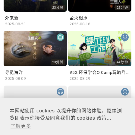
23分钟
23分钟
外来蜥
萤火相承
2025-08-23
2025-08-16
23分钟
44分钟
寻觅海洋
#52 环保学会O Camp玩啲咩？ | 参与学生: Sammi、Cardi、Charles (香港科技大学 环境管理及科技学生联会)
2025-08-09
2025-08-29
本网站使用 cookies 以提升你的网站体验，继续浏
48分钟
47分钟
览即表示你接受及同意我们的 cookies 政策...
了解更多
#51 积极参与回收比赛 | 参与学生: 巫巫、Vincy、Thomas (乐善堂顾超文中学) (「SGREEN 校际回收比赛」最积极参与学校奖 中学组银奖得主)
#50 全国生态日：零碳挑战、中大生态月2025 | 参与学生: 橙汁、Cristy、Mannix、Ruby (中大赛马会气候变化博物馆 博物馆大使)
2025-08-22
2025-08-15