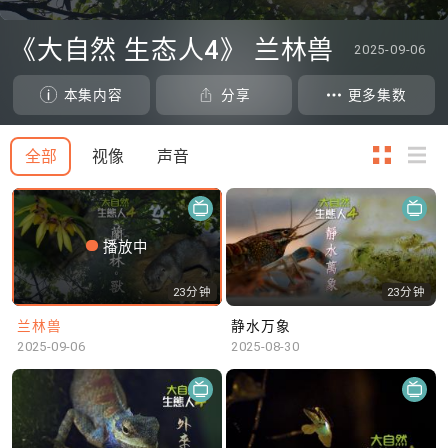
0
seconds
《大自然 生态人4》 兰林兽
2025-09-06
of
0
seconds
本集内容
分享
更多集数
全部
视像
声音
播放中
23分钟
23分钟
兰林兽
静水万象
2025-09-06
2025-08-30