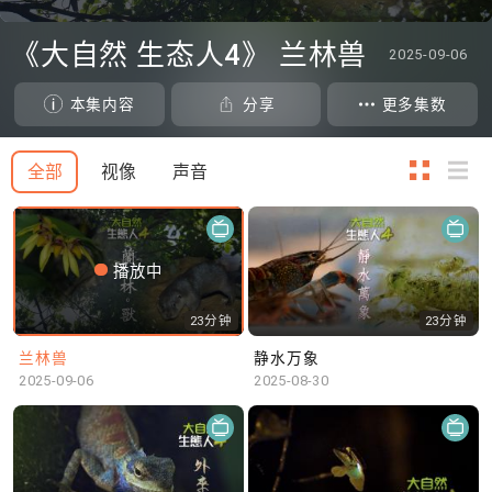
0
seconds
《大自然 生态人4》 兰林兽
2025-09-06
of
0
seconds
本集内容
分享
更多集数
全部
视像
声音
播放中
23分钟
23分钟
兰林兽
静水万象
2025-09-06
2025-08-30