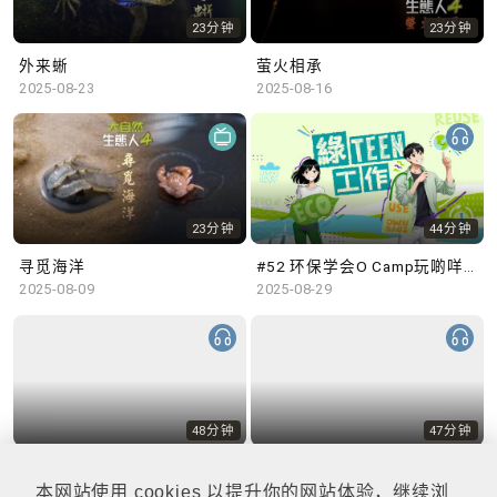
23分钟
23分钟
外来蜥
萤火相承
2025-08-23
2025-08-16
23分钟
44分钟
寻觅海洋
#52 环保学会O Camp玩啲咩？ | 参与学生: Sammi、Cardi、Charles (香港科技大学 环境管理及科技学生联会)
2025-08-09
2025-08-29
48分钟
47分钟
#51 积极参与回收比赛 | 参与学生: 巫巫、Vincy、Thomas (乐善堂顾超文中学) (「SGREEN 校际回收比赛」最积极参与学校奖 中学组银奖得主)
#50 全国生态日：零碳挑战、中大生态月2025 | 参与学生: 橙汁、Cristy、Mannix、Ruby (中大赛马会气候变化博物馆 博物馆大使)
2025-08-22
2025-08-15
本网站使用 cookies 以提升你的网站体验，继续浏