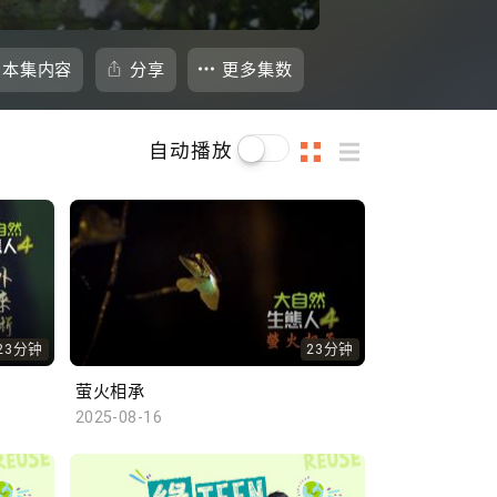
本集内容
分享
更多集数
自动播放
23分钟
23分钟
萤火相承
2025-08-16