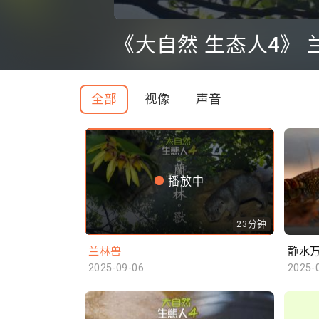
0
seconds
《大自然 生态人4》 
of
0
seconds
Volume
90%
全部
视像
声音
播放中
23分钟
兰林兽
静水
2025-09-06
2025-