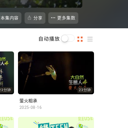
本集内容
分享
更多集数
自动播放
23分钟
23分钟
萤火相承
2025-08-16