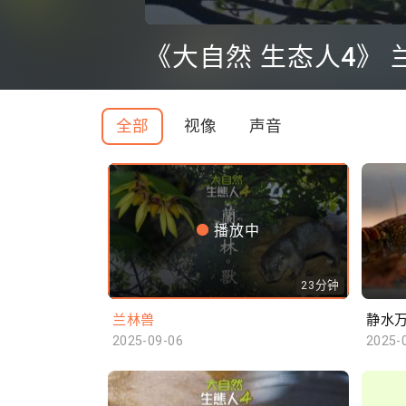
0
seconds
《大自然 生态人4》 
of
0
seconds
Volume
90%
全部
视像
声音
播放中
23分钟
兰林兽
静水
2025-09-06
2025-