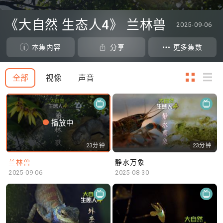
0
seconds
《大自然 生态人4》 兰林兽
2025-09-06
of
0
seconds
本集内容
分享
更多集数
全部
视像
声音
播放中
23分钟
23分钟
兰林兽
静水万象
2025-09-06
2025-08-30