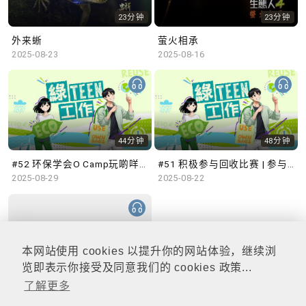
23分钟
23分钟
外来蜥
萤火相承
2025-08-23
2025-08-16
44分钟
48分钟
#52 环保学会O Camp玩啲咩？ | 参与学生: Sammi、Cardi、Charles (香港科技大学 环境管理及科技学生联会)
#51 积极参与回收比赛 | 参与学生: 巫巫、Vincy、Thomas (乐善堂顾超文中学) (「SGREEN 校际回收比赛」最积极参与学校奖 中学组银奖得主)
2025-08-29
2025-08-22
本网站使用 cookies 以提升你的网站体验，继续浏
47分钟
览即表示你接受及同意我们的 cookies 政策...
了解更多
#50 全国生态日：零碳挑战、中大生态月2025 | 参与学生: 橙汁、Cristy、Mannix、Ruby (中大赛马会气候变化博物馆 博物馆大使)
2025-08-15