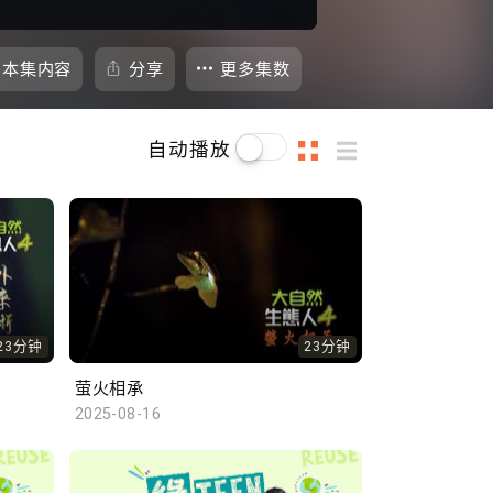
本集内容
分享
更多集数
自动播放
23分钟
23分钟
萤火相承
2025-08-16