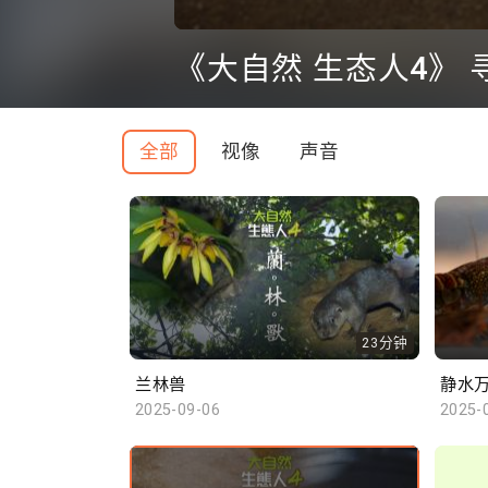
0
seconds
《大自然 生态人4》 
of
0
seconds
Volume
90%
全部
视像
声音
23分钟
兰林兽
静水
2025-09-06
2025-