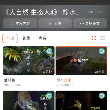
0
seconds
《大自然 生态人4》 静水万象
2025-08-30
of
0
seconds
本集内容
分享
更多集数
全部
视像
声音
播放中
23分钟
23分钟
兰林兽
静水万象
2025-09-06
2025-08-30