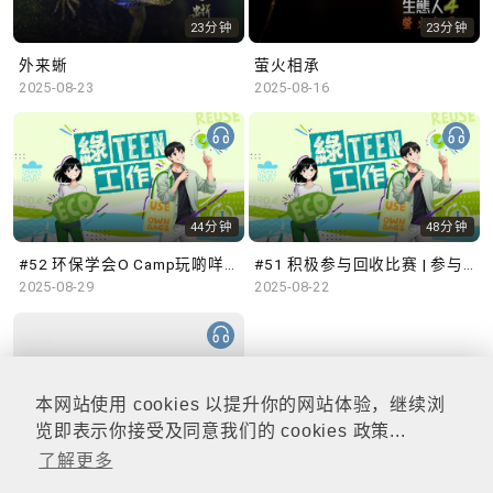
23分钟
23分钟
外来蜥
萤火相承
2025-08-23
2025-08-16
44分钟
48分钟
#52 环保学会O Camp玩啲咩？ | 参与学生: Sammi、Cardi、Charles (香港科技大学 环境管理及科技学生联会)
#51 积极参与回收比赛 | 参与学生: 巫巫、Vincy、Thomas (乐善堂顾超文中学) (「SGREEN 校际回收比赛」最积极参与学校奖 中学组银奖得主)
2025-08-29
2025-08-22
本网站使用 cookies 以提升你的网站体验，继续浏
47分钟
览即表示你接受及同意我们的 cookies 政策...
了解更多
#50 全国生态日：零碳挑战、中大生态月2025 | 参与学生: 橙汁、Cristy、Mannix、Ruby (中大赛马会气候变化博物馆 博物馆大使)
2025-08-15