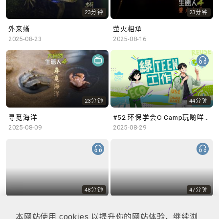
23分钟
23分钟
外来蜥
萤火相承
2025-08-23
2025-08-16
23分钟
44分钟
寻觅海洋
#52 环保学会O Camp玩啲咩？ | 参与学生: Sammi、Cardi、Charles (香港科技大学 环境管理及科技学生联会)
2025-08-09
2025-08-29
48分钟
47分钟
#51 积极参与回收比赛 | 参与学生: 巫巫、Vincy、Thomas (乐善堂顾超文中学) (「SGREEN 校际回收比赛」最积极参与学校奖 中学组银奖得主)
#50 全国生态日：零碳挑战、中大生态月2025 | 参与学生: 橙汁、Cristy、Mannix、Ruby (中大赛马会气候变化博物馆 博物馆大使)
2025-08-22
2025-08-15
本网站使用 cookies 以提升你的网站体验，继续浏