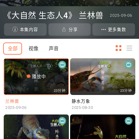
0
seconds
《大自然 生态人4》 兰林兽
2025-09-06
of
0
seconds
本集内容
分享
更多集数
全部
视像
声音
播放中
23分钟
23分钟
兰林兽
静水万象
2025-09-06
2025-08-30