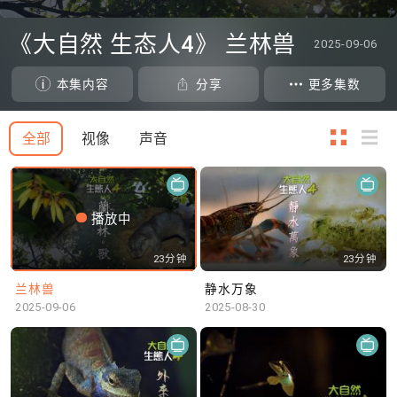
0
seconds
《大自然 生态人4》 兰林兽
2025-09-06
of
0
seconds
本集内容
分享
更多集数
全部
视像
声音
播放中
23分钟
23分钟
兰林兽
静水万象
2025-09-06
2025-08-30