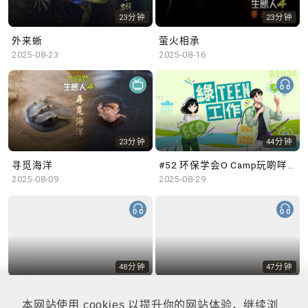
23分钟
23分钟
外来蜥
萤火相承
2025-08-23
2025-08-16
23分钟
44分钟
寻觅海洋
#52 环保学会O Camp玩啲咩？ | 参与学生: Sammi、Cardi、Charles (香港科技大学 环境管理及科技学生联会)
2025-08-09
2025-08-29
48分钟
47分钟
#51 积极参与回收比赛 | 参与学生: 巫巫、Vincy、Thomas (乐善堂顾超文中学) (「SGREEN 校际回收比赛」最积极参与学校奖 中学组银奖得主)
#50 全国生态日：零碳挑战、中大生态月2025 | 参与学生: 橙汁、Cristy、Mannix、Ruby (中大赛马会气候变化博物馆 博物馆大使)
2025-08-22
2025-08-15
本网站使用 cookies 以提升你的网站体验，继续浏