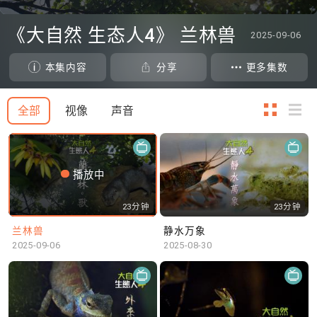
0
seconds
《大自然 生态人4》 兰林兽
2025-09-06
of
0
seconds
本集内容
分享
更多集数
全部
视像
声音
播放中
23分钟
23分钟
兰林兽
静水万象
2025-09-06
2025-08-30