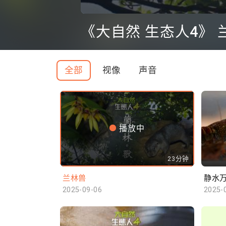
0
seconds
《大自然 生态人4》 
of
0
seconds
Volume
90%
全部
视像
声音
播放中
23分钟
兰林兽
静水
2025-09-06
2025-