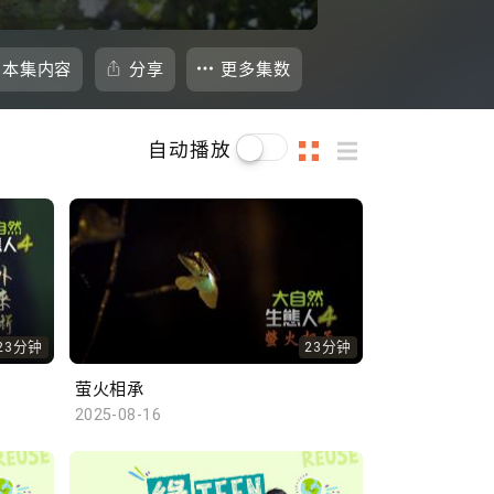
本集内容
分享
更多集数
自动播放
23分钟
23分钟
萤火相承
2025-08-16