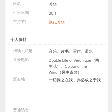
姓名
芳华
生日日期
20-1
主持节目
绝代芳华
个人资料
强项 / 兴趣
音乐、读书、写作、滑水
喜爱电影
Double Life of Veronique（两
生花）、Colour of the
Wind（风中奇绿）
座右铭
一切操之在我，亦必成之于我
普通话台