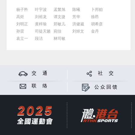
杨子矜
叶宇波
孟繁旭
陈曦
卜邦贻
高炬
刘裕龙
谭文捷
芳华
徐昂
刘明正
黄梓瑜
郑敏儿
洪健崴
胡希彦
孙雷
司徒天籁
宛佳
刘焯文
金丹
袁立一
段洁
林司敏
交 通
社 交
联 络
公众回馈