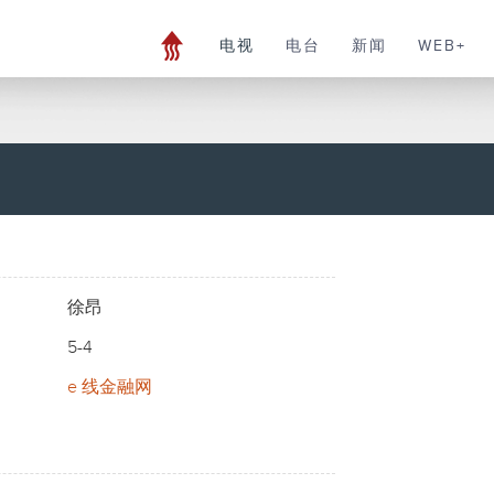
电视
电台
新闻
WEB+
徐昂
5-4
e 线金融网