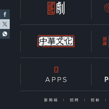
新闻稿
|
招聘
|
招标
|