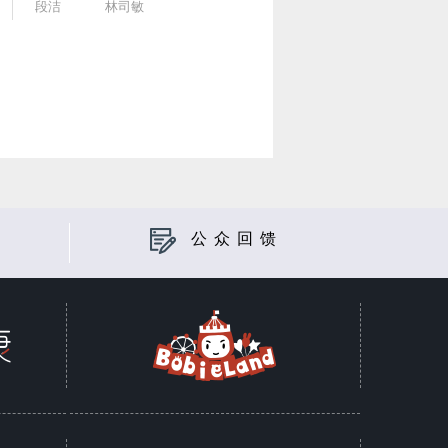
段洁
林司敏
公众回馈