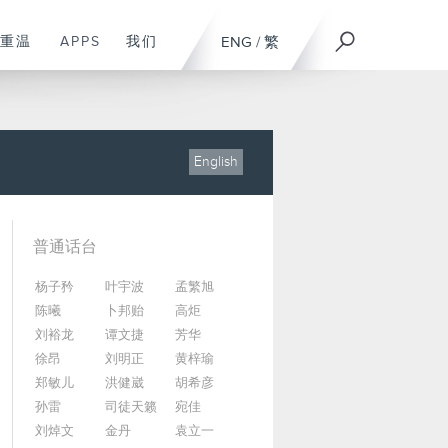
重温
APPS
我们
ENG
/
繁
English
普通话台
杨子矜
叶宇波
孟繁旭
陈曦
卜邦贻
高炬
刘裕龙
谭文捷
芳华
徐昂
刘明正
黄梓瑜
郑敏儿
洪健崴
胡希彦
孙雷
司徒天籁
宛佳
刘焯文
金丹
袁立一