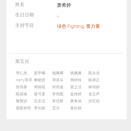
姓名
萧希婷
生日日期
-
主持节目
绿色 Fighting
,
耆力量
第五台
李仁杰
梁学曦
钱佩卿
钱佩佩
陈永业
Harry哥哥
黎晓君
邓添乐
周绮玲
陈师正
张伟基
周锦瑶
何伟凌
梁之洁
林玮婷
陈禧瑜
黄可柔
李伟图
蓝炜婷
龙玉声
黎茜姸
吕文仪
李浩辉
萧希婷
洪艺烜
梁陈智明
李衎政
艾力
黄好婷