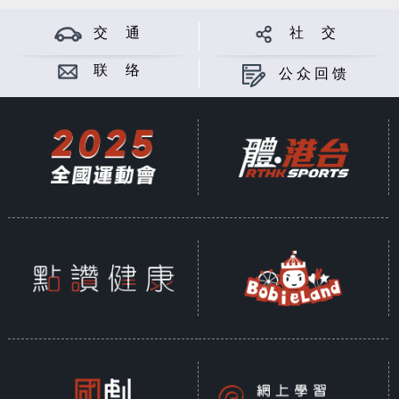
交 通
社 交
联 络
公众回馈