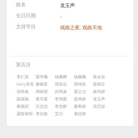
姓名
龙玉声
生日日期
-
主持节目
戏曲之夜
,
戏曲天地
第五台
李仁杰
梁学曦
钱佩卿
钱佩佩
陈永业
Harry哥哥
黎晓君
邓添乐
周绮玲
陈师正
张伟基
周锦瑶
何伟凌
梁之洁
林玮婷
陈禧瑜
黄可柔
李伟图
蓝炜婷
龙玉声
黎茜姸
吕文仪
李浩辉
萧希婷
洪艺烜
梁陈智明
李衎政
艾力
黄好婷