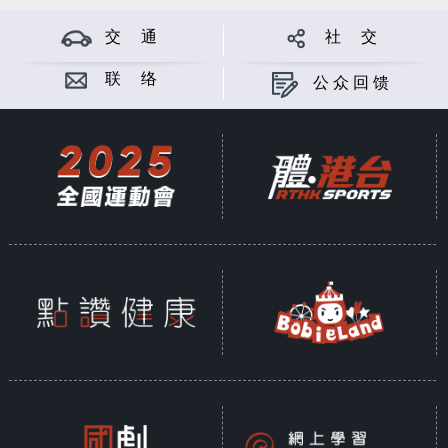
交 通
社 交
联 络
公众回馈