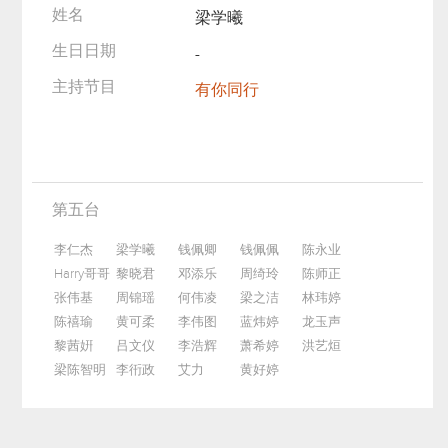
姓名
梁学曦
生日日期
-
主持节目
有你同行
第五台
李仁杰
梁学曦
钱佩卿
钱佩佩
陈永业
Harry哥哥
黎晓君
邓添乐
周绮玲
陈师正
张伟基
周锦瑶
何伟凌
梁之洁
林玮婷
陈禧瑜
黄可柔
李伟图
蓝炜婷
龙玉声
黎茜姸
吕文仪
李浩辉
萧希婷
洪艺烜
梁陈智明
李衎政
艾力
黄好婷