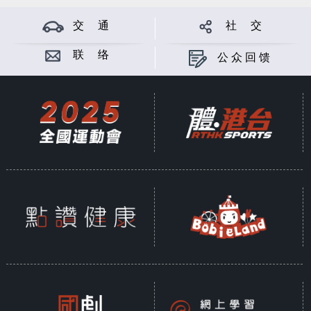
交 通
社 交
联 络
公众回馈