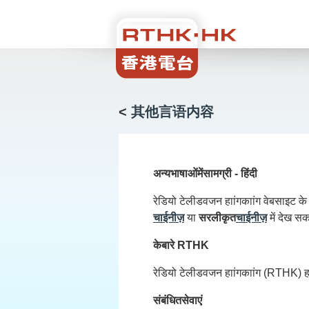
<
其他言语内容
अन्य
भाषाओं
में
सामग्री
- हिंदी
रेडियो टेलीडवजन हाांगकाांग वेबसाइट क
चाईनीज़
या
सरलीकृत
चाईनीज़
में देख सकत
के
बारे
RTHK
रेडियो टेलीडवजन हाांगकाांग (RTHK) ह
संबंधित
सेवाएं