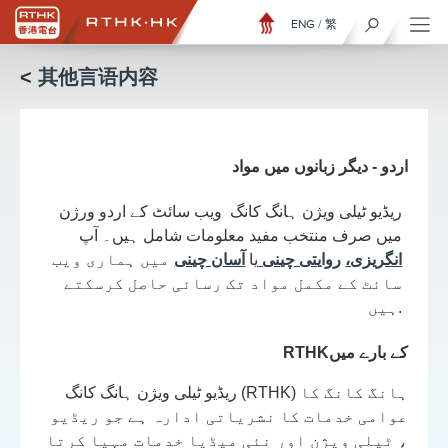
ENG
/
繁
<
其他言语内容
اردو - دیگر زبانوں میں مواد
ریڈیو ٹیلی ویژن ہانگ کانگ ویب سائٹ کے اردو ورژن
میں صرف منتخب مفید معلومات شامل ہیں۔ آپ
انگریزی،
روایتی چینی
یا
آسان چینی
میں ہماری ویب
سائٹ کے مکمل مواد تک رسائی حاصل کرسکتے
ہیں.
کے بارے میں
RTHK
ریڈیو ٹیلی ویژن ہانگ کانگ (RTHK) ہانگ کانگ کا
عوامی خدمات کا نشریاتی ادارہ ہے جو ریڈیو
، ٹیلی ویژن اور نئی میڈیا خدمات مہیا کرتا