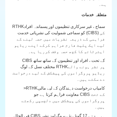
ہے۔
متعلقہ خدمات
RTHKسماج ، غیر سرکاری تنظیموں اور پسماندہ افراد
کو سماجی شمولیت کی نشریاتی خدمت (CIBS) کی
فراہمی کے ذریعہ نشریات میں حصہ لینے کے
لیے ایک پلیٹ فارم فراہم کرکے اپنے ریڈیو
ایئرٹائم کا کچھ حصہ وقف کررہا ہے۔
کے تحت ، افراد اور تنظیموں کے ساتھ ساتھ
CIBS
پر نشر ہونے والے
RTHK
مختلف نسل کے لوگ
ریڈیو پروگراموں کی پیشکش کے لیے درخواست
دے سکتے ہیں۔
کامیاب درخواست دہندگان کے لیے مالی
>RTHK
کے تحت
CIBS
معاونت فراہم کرتا ہے جو
پروگراموں کی پیشکش میں دلچسپی رکھتے
ہیں۔
ہر ہفتے 17 گھنٹے نئے پروگرامز نشر
CIBS
فی الحال