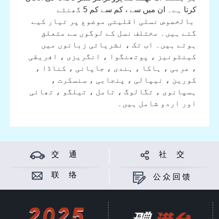
کرتا ہے۔ ان میں سے ، کم سے کم 5 گھنٹے
بالخصوص نسلی اقلیتی موضوع پر تیار کیے
گئے ہیں۔ مختلف نسل کے لوگوں سے متعلق
ہوتے ہیں۔ اب تک ، نشریاتی زبانوں میں
کینٹونیز ، پوتھنگوا ، انگریزی ، افریقی
، عربی ، ہاکا ، ہندی ، جاپانی ، کناڈا ،
کورین ، نیپالی ، پنجابی ، سنسکرت ،
ہسپانوی ، تگالوگ ، تامل ، تیلگو ، تھائی
اور اردو شامل ہیں۔
交 通
社 交
联 络
公众回馈