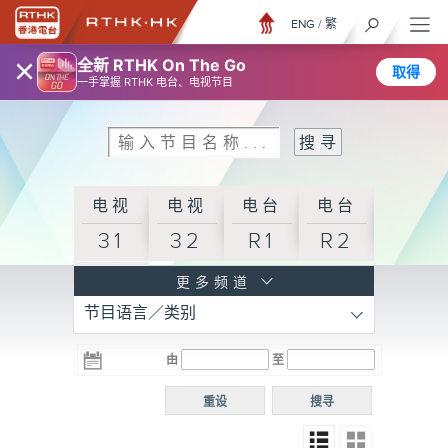
ENG
/
繁
×
全新 RTHK On The Go
取得
一手掌握 RTHK 电台、电视节目
电视
电视
电台
电台
31
32
R1
R2
电台
更多频道
节目语言／类别
R3
电台
电台
电台
由
至
普通
R4
R5
话台
重设
搜寻