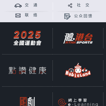
交 通
社 交
联 络
公众回馈