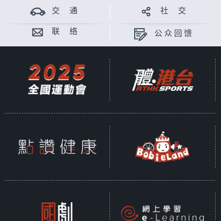
交 通
社 交
联 络
公众回馈