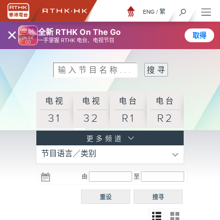
ENG
/
繁
×
全新 RTHK On The Go
取得
一手掌握 RTHK 电台、电视节目
电视
电视
电台
电台
31
32
R1
R2
电台
更多频道
节目语言／类别
R3
电台
电台
电台
由
至
普通
R4
R5
话台
重设
搜寻