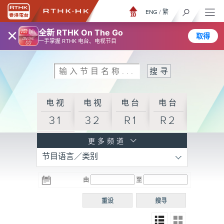
ENG
/
繁
×
全新 RTHK On The Go
取得
一手掌握 RTHK 电台、电视节目
电视
电视
电台
电台
31
32
R1
R2
电台
更多频道
节目语言／类别
R3
电台
电台
电台
由
至
普通
R4
R5
话台
重设
搜寻