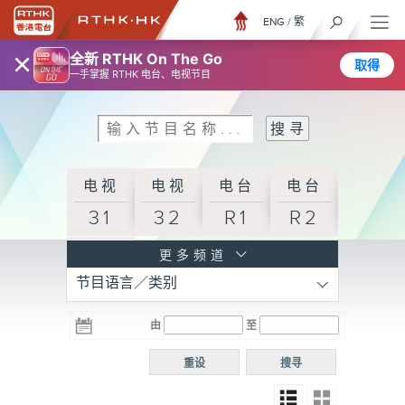
ENG
/
繁
×
全新 RTHK On The Go
取得
一手掌握 RTHK 电台、电视节目
电视
电视
电台
电台
31
32
R1
R2
电台
更多频道
节目语言／类别
R3
电台
电台
电台
由
至
普通
R4
R5
话台
重设
搜寻