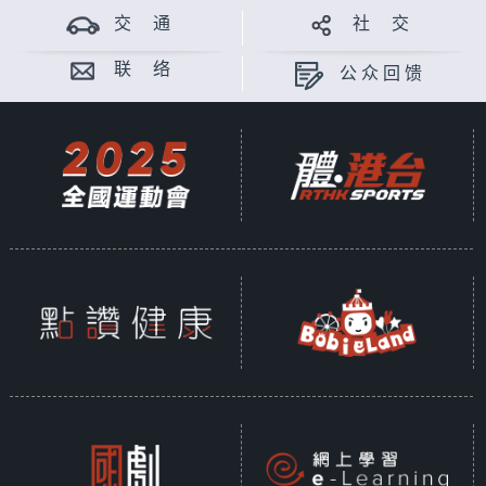
交 通
社 交
联 络
公众回馈