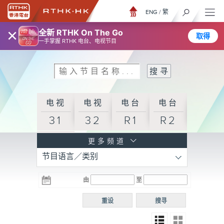
ENG
/
繁
×
全新 RTHK On The Go
取得
一手掌握 RTHK 电台、电视节目
电视
电视
电台
电台
31
32
R1
R2
电台
更多频道
节目语言／类别
R3
电台
电台
电台
由
至
普通
R4
R5
话台
重设
搜寻