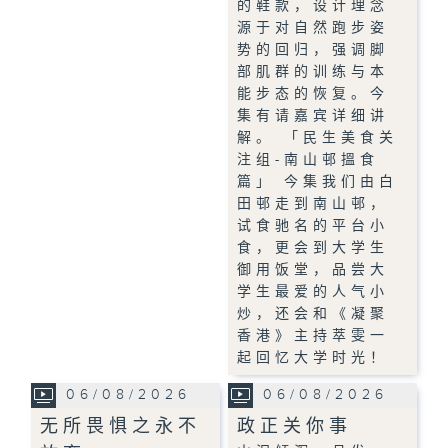
的鞋款，设计理念
源于对自然跑步姿
势的回归，强调脚
部肌群的训练与本
能步态的恢复。今
集有请嘉宾详细讲
解。 「民生美食关
注组-南山邨搵食
篇」 今集我们由白
田邨走到南山邨，
试食驰名的平台小
食，更会到大学生
御用饭堂，品尝大
学生最爱的人气小
炒，还会和《凝聚
香港》主持萃雯一
起回忆大学时光！
06/08/2026
06/08/2026
无所畏惧之永不
政正关你事