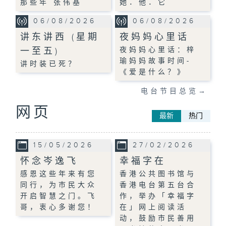
那些年 张伟基
她．他．它
06/08/2026
06/08/2026
讲东讲西 (星期
夜妈妈心里话
一至五)
夜妈妈心里话：梓
瑜妈妈故事时间-
讲时装已死？
《爱是什么？》
电台节目总览
→
网页
最新
热门
15/05/2026
27/02/2026
怀念岑逸飞
幸福字在
感恩这些年来有您
香港公共图书馆与
同行，为巿民大众
香港电台第五台合
开启智慧之门。飞
作，举办「幸福字
哥，衷心多谢您！
在」网上阅读活
动，鼓励市民善用