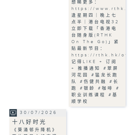
想睇更多：
https://www.rthk.h
逢星期四｜晚上七
点半｜港台电视32
立即下载「香港电
台随身版(RTHK
On The Go)」紧
贴最新节目：
https://rthk.hk/otg
记得LIKE + 订阅
+ 推播通知 #翠屏
河花园 #猛龙长跑
队 #伤健共融 #长
跑 #银龄 #咖啡 #
职业训练课程 #基
顺学校
30/07/2026
十八好时光
《葵涌邨升降机》