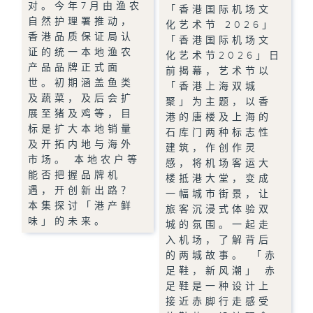
对。今年7月由渔农
「香港国际机场文
自然护理署推动，
化艺术节 2026」
香港品质保证局认
「香港国际机场文
证的统一本地渔农
化艺术节2026」日
产品品牌正式面
前揭幕，艺术节以
世。初期涵盖鱼类
「香港上海双城
及蔬菜，及后会扩
聚」为主题，以香
展至猪及鸡等，目
港的唐楼及上海的
标是扩大本地销量
石库门两种标志性
及开拓内地与海外
建筑，作创作灵
市场。 本地农户等
感，将机场客运大
能否把握品牌机
楼抵港大堂，变成
遇，开创新出路？
一幅城市街景，让
本集探讨「港产鲜
旅客沉浸式体验双
味」的未来。
城的氛围。一起走
入机场，了解背后
的两城故事。 「赤
足鞋，新风潮」 赤
足鞋是一种设计上
接近赤脚行走感受