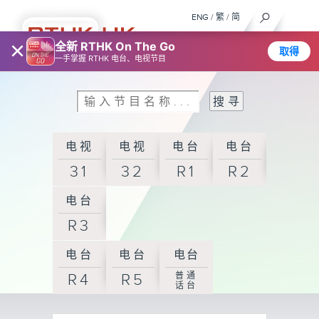
ENG
/
繁
/
简
×
全新 RTHK On The Go
取得
一手掌握 RTHK 电台、电视节目
电视
电视
电台
电台
31
32
R1
R2
电台
R3
电台
电台
电台
普通
R4
R5
话台