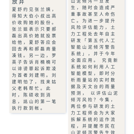
放弃
山泥倾泻一旦发
生，随时会造成严
夏舒约见张兰姨，
重事故甚至人命伤
得知大伯小叔出高
亡。为进一步提升
价收购她的股份。
风险评估能力，土
张兰姐表示只要郝
力工程处去年自主
磊出高价她就投票
研发「第五代人工
给他，夏舒答应会
智能山泥倾泻警告
回去再和郝磊商量
系统」，并于今年
凑钱。另一边，罗
全面应用。 究竟新
英子告诉肖楠楠可
系统如何利用人工
以诽谤罪起诉欺凌
智能模型，即时分
为首者刘建明。刘
析雨量站的实时数
建明怕了，找来姑
据及天文台的雨量
父老韩帮忙。此
预测， 以评估山泥
时，陈硕收到消
倾泻风险？今集，
息，詺山的第一笔
两位参与研发的土
执行款到帐。
力工程师会为大家
拆解系统的运作流
程，并提醒市民在
山泥倾泻警告生效