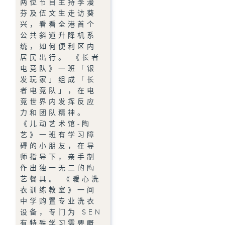
两位节目主持李漫
芬及伍文生走访葵
兴，看看全港首个
公共斜道升降机系
统，如何便利区内
居民出行。 《长者
电竞队》一班「银
发玩家」组成「长
者电竞队」，在电
竞世界内发挥反应
力和团队精神。
《儿动艺术馆-陶
艺》一班有学习障
碍的小朋友，在导
师指导下，亲手制
作出独一无二的陶
艺餐具。 《暖心洗
衣训练教室》一间
中学购置专业洗衣
设备，专门为 SEN
有特殊学习需要嘅