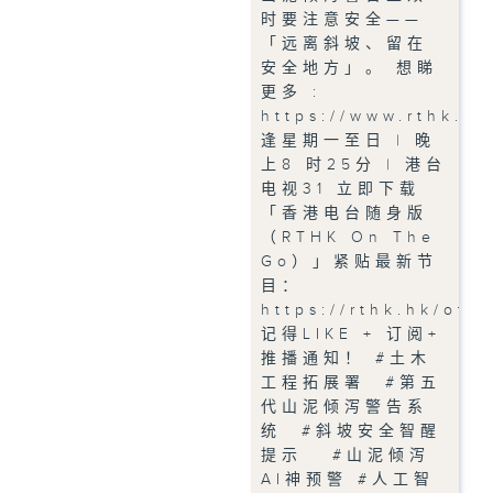
时要注意安全——
「远离斜坡、留在
安全地方」。 想睇
更多 :
https://www.rthk.h
逢星期一至日 | 晚
上8 时25分 | 港台
电视31 立即下载
「香港电台随身版
（RTHK On The
Go）」紧贴最新节
目：
https://rthk.hk/otg
记得LIKE + 订阅+
推播通知！ #土木
工程拓展署 #第五
代山泥倾泻警告系
统 #斜坡安全智醒
提示 #山泥倾泻
AI神预警 #人工智