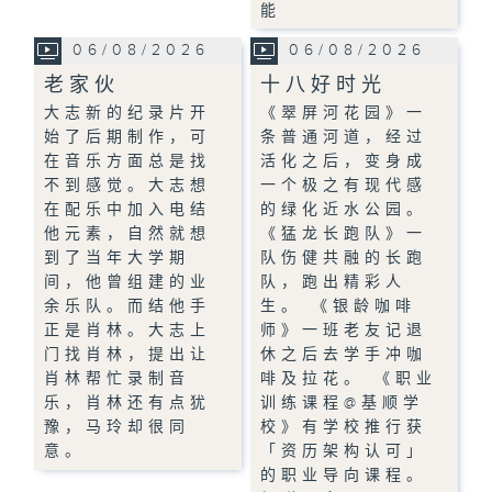
能
06/08/2026
06/08/2026
老家伙
十八好时光
大志新的纪录片开
《翠屏河花园》一
始了后期制作，可
条普通河道，经过
在音乐方面总是找
活化之后，变身成
不到感觉。大志想
一个极之有现代感
在配乐中加入电结
的绿化近水公园。
他元素，自然就想
《猛龙长跑队》一
到了当年大学期
队伤健共融的长跑
间，他曾组建的业
队，跑出精彩人
余乐队。而结他手
生。 《银龄咖啡
正是肖林。大志上
师》一班老友记退
门找肖林，提出让
休之后去学手冲咖
肖林帮忙录制音
啡及拉花。 《职业
乐，肖林还有点犹
训练课程@基顺学
豫，马玲却很同
校》有学校推行获
意。
「资历架构认可」
的职业导向课程。