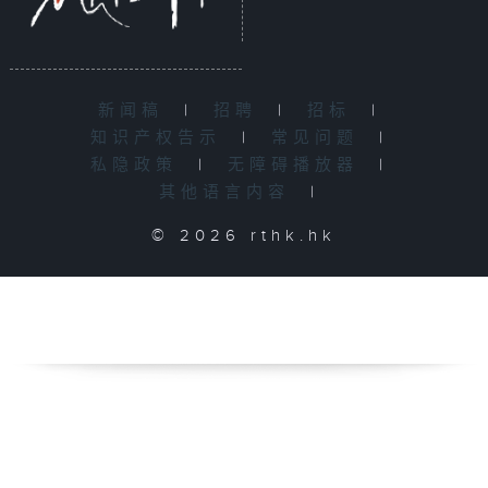
新闻稿
|
招聘
|
招标
|
知识产权告示
|
常见问题
|
私隐政策
|
无障碍播放器
|
其他语言内容
|
© 2026 rthk.hk