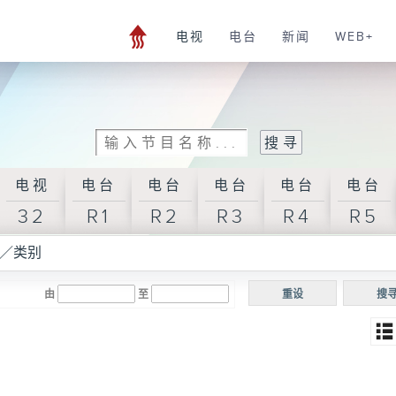
电视
电台
新闻
WEB+
电视
电台
电台
电台
电台
电台
32
R1
R2
R3
R4
R5
／类别
由
至
重设
搜