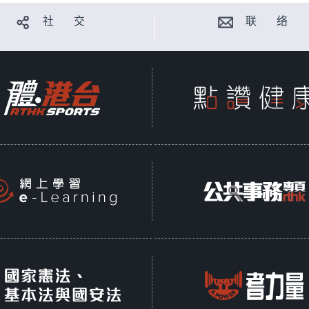
社 交
联 络