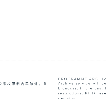
PROGRAMME ARCHI
Archive service will b
受版权限制内容除外。香
broadcast in the past 
restrictions. RTHK res
decision.