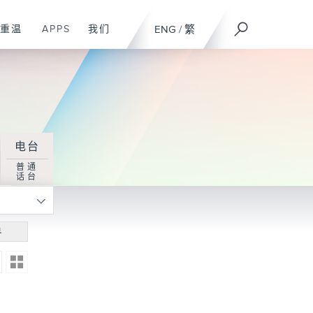
重温
APPS
我们
ENG
/
繁
电台
普通
话台
寻