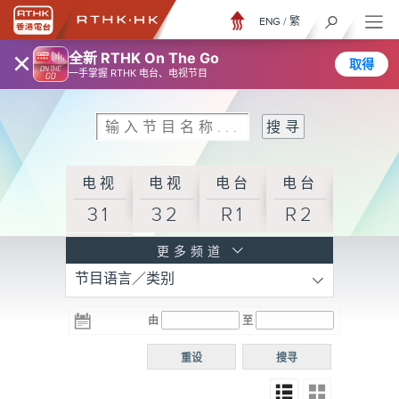
ENG
/
繁
×
全新 RTHK On The Go
取得
一手掌握 RTHK 电台、电视节目
电视
电视
电台
电台
31
32
R1
R2
电台
更多频道
节目语言／类别
R3
电台
电台
电台
由
至
普通
R4
R5
话台
重设
搜寻