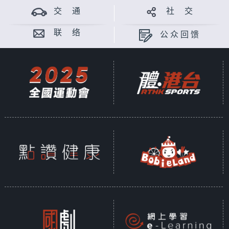
交 通
社 交
联 络
公众回馈