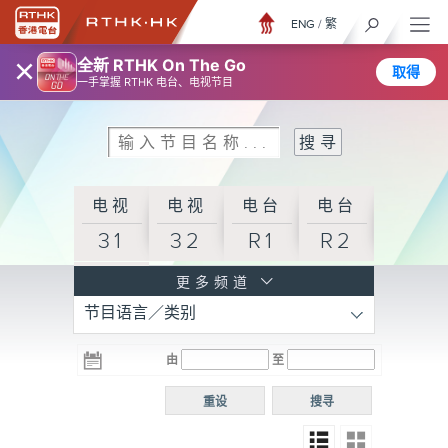
ENG
/
繁
×
全新 RTHK On The Go
取得
一手掌握 RTHK 电台、电视节目
电视
电视
电台
电台
31
32
R1
R2
电台
更多频道
节目语言／类别
R3
电台
电台
电台
由
至
普通
R4
R5
话台
重设
搜寻