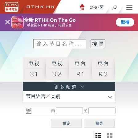
ENG
/
繁
×
全新 RTHK On The Go
取得
一手掌握 RTHK 电台、电视节目
电视
电视
电台
电台
31
32
R1
R2
电台
更多频道
节目语言／类别
R3
电台
电台
电台
由
至
普通
R4
R5
话台
重设
搜寻