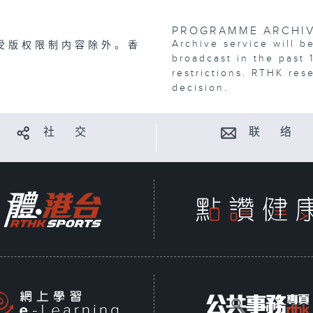
PROGRAMME ARCHI
Archive service will b
受版权限制内容除外。香
broadcast in the past 
restrictions. RTHK res
decision.
社 交
联 络