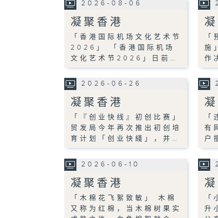
2026-08-06
凝聚香港
凝
「香港国际机场文化艺术节
「
2026」 「香港国际机场
施
文化艺术节2026」日前…
作
2026-06-26
凝聚香港
凝
「『创业快线』初创比赛」
「
贸发局今年再次推出初创培
有
育计划「创业快綫」，并…
户
2026-06-10
凝聚香港
凝
「木棉花飞絮致敏」 木棉
「
又称为红棉，当木棉树果实
升