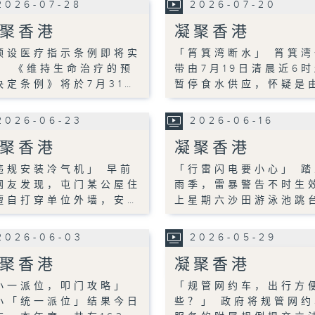
2026-07-28
2026-07-20
聚香港
凝聚香港
预设医疗指示条例即将实
「筲箕湾断水」 筲箕湾
」 《维持生命治疗的预
带由7月19日清晨近6
决定条例》将於7月31…
暂停食水供应，怀疑是
2026-06-23
2026-06-16
聚香港
凝聚香港
违规安装冷气机」 早前
「行雷闪电要小心」 踏
网友发现，屯门某公屋住
雨季，雷暴警告不时生
擅自打穿单位外墙，安…
上星期六沙田游泳池跳
2026-06-03
2026-05-29
聚香港
凝聚香港
小一派位，叩门攻略」
「规管网约车，出行方
小「统一派位」结果今日
些？」 政府将规管网约