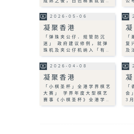
成熟之後，白色棉絮就会…
公
2026-05-06
凝聚香港
凝
「弹珠夹公仔．规管防沉
「
迷」 政府建议修例，就弹
复
珠机及夹公仔机纳入「有…
及
2026-04-08
凝聚香港
凝
「小棋圣杯」全港学界棋艺
「
大赛」 学界年度大型棋艺
会
赛事《小棋圣杯》全港学…
3