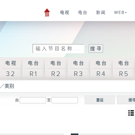
电视
电台
新闻
WEB+
电视
电台
电台
电台
电台
电台
32
R1
R2
R3
R4
R5
／类别
由
至
重设
搜