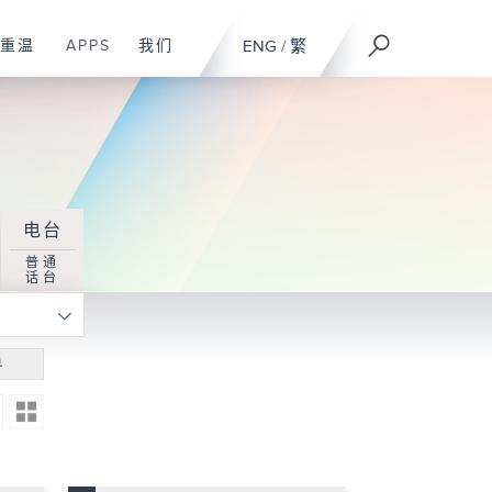
重温
APPS
我们
ENG
/
繁
电台
普通
话台
寻