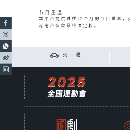
节目重温
本平台提供过往12个月的节目重温，
港电台保留最终决定权。
交 通