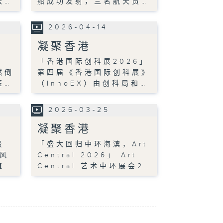
法…
船成功发射，三名航天员…
2026-04-14
凝聚香港
」
「香港国际创科展2026」
然倒
第四届《香港国际创科展》
医…
（InnoEX）由创科局和…
2026-03-25
凝聚香港
投
「盛大回归中环海滨，Art
风
Central 2026」 Art
值…
Central 艺术中环展会2…