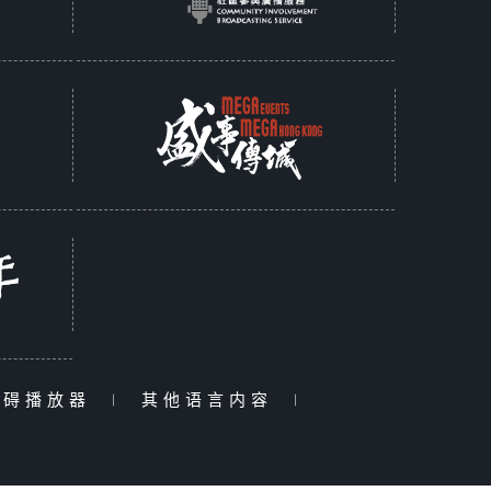
障碍播放器
|
其他语言内容
|