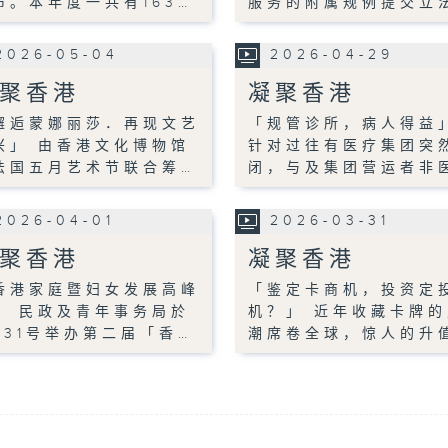
布。本年度一共有163…
服务的附属规例提交立
2026-05-04
2026-04-29
聚香港
凝聚香港
邂逅蒙娜丽莎．再现文艺
「规管诊所，病人得益
兴」 由香港文化博物馆
针对过往有医疗集团突
法国五月艺术节联合筹…
闭，与及集团营运者非
2026-04-01
2026-03-31
聚香港
凝聚香港
香港家庭暨妇女发展高峰
「鉴定卡商机，投资定
」 民政及青年事务局於
机？」 近年收藏卡牌的
月31号举办第二届「香…
潮席卷全球，惊人的升